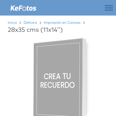
Inicio
DeKora
Impresión en Canvas
28x35 cms (11x14’’)
Previous
Next