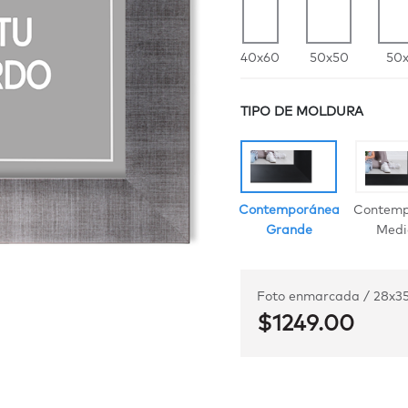
40x60
50x50
50
TIPO DE MOLDURA
Contemporánea
Contemp
Grande
Medi
Foto enmarcada / 28x35 
COLOR
$1249.00
Negro
Choco