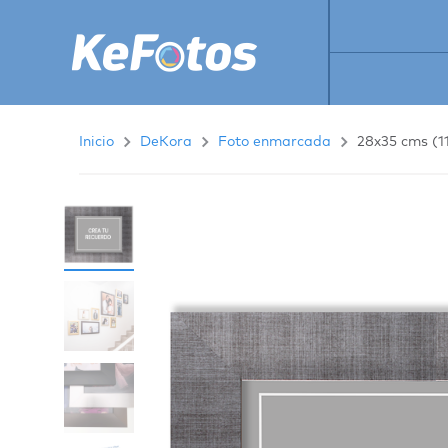
Inicio
DeKora
Foto enmarcada
28x35 cms (11