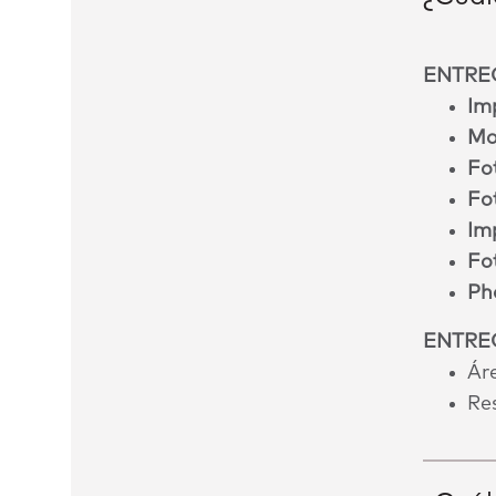
ENTRE
Im
Mo
Fo
Fo
Im
Fot
Ph
ENTREG
Ár
Res