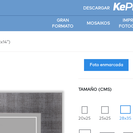
DESCARGAR
GRAN
IMP
MOSAIKOS
FORMATO
FOTOG
x14’’)
Foto enmarcada
TAMAÑO (CMS)
20x25
25x25
28x35