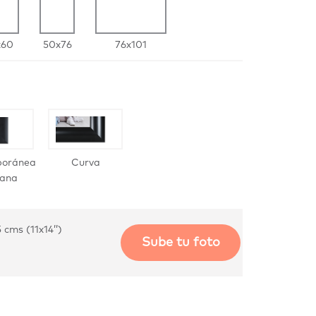
x60
50x76
76x101
oránea
Curva
ana
cms (11x14’’)
Sube tu foto
late
Titanio
Blanco