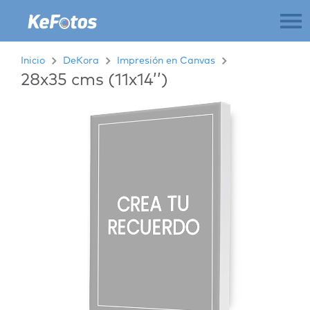
Inicio
DeKora
Impresión en Canvas
28x35 cms (11x14’’)
Previous
Next