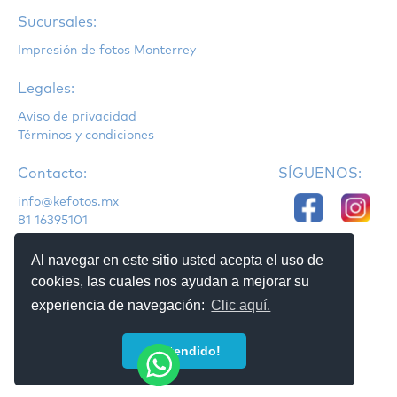
Sucursales:
Impresión de fotos Monterrey
Legales:
Aviso de privacidad
Términos y condiciones
Contacto:
SÍGUENOS:
info@kefotos.mx
81 16395101
Al navegar en este sitio usted acepta el uso de
cookies, las cuales nos ayudan a mejorar su
experiencia de navegación:
Clic aquí.
¡Entendido!
© Copyright KeFotos 2022.