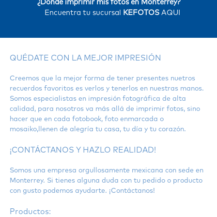
¿Dónde imprimir mis fotos en Monterrey?
Encuentra tu sucursal
KEFOTOS
AQUI
QUÉDATE CON LA MEJOR IMPRESIÓN
Creemos que la mejor forma de tener presentes nuetros
recuerdos favoritos es verlos y tenerlos en nuestras manos.
Somos especialistas en impresión fotográfica de alta
calidad, para nosotros va más allá de imprimir fotos, sino
hacer que en cada fotobook, foto enmarcada o
mosaiko,llenen de alegría tu casa, tu día y tu corazón.
¡CONTÁCTANOS Y HAZLO REALIDAD!
Somos una empresa orgullosamente mexicana con sede en
Monterrey. Si tienes alguna duda con tu pedido o producto
con gusto podemos ayudarte. ¡Contáctanos!
Productos: