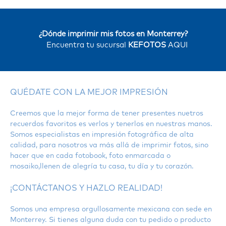
¿Dónde imprimir mis fotos en Monterrey?
Encuentra tu sucursal
KEFOTOS
AQUI
QUÉDATE CON LA MEJOR IMPRESIÓN
Creemos que la mejor forma de tener presentes nuetros
recuerdos favoritos es verlos y tenerlos en nuestras manos.
Somos especialistas en impresión fotográfica de alta
calidad, para nosotros va más allá de imprimir fotos, sino
hacer que en cada fotobook, foto enmarcada o
mosaiko,llenen de alegría tu casa, tu día y tu corazón.
¡CONTÁCTANOS Y HAZLO REALIDAD!
Somos una empresa orgullosamente mexicana con sede en
Monterrey. Si tienes alguna duda con tu pedido o producto